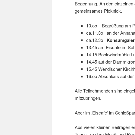
Begegnung. An den einzelnen
gemeinsames Picknick.
10.oo Begrüßung am R
ca.11.3o an der Annana
ca.12.3o
Konsumgaleri
13.45 am Eiscafe im Sc
14.15 Bockwindmühle L
14.45 auf der Dammkron
15.45 Wendischer Kirchh
16.oo Abschluss auf der 
Alle Teilnehmenden sind eingel
mitzubringen.
Aber im ‚Eiscafe‘ im Schloßpa
Aus vielen kleinen Beiträgen 
Tages, zu dem Musik und Be