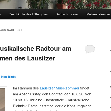
s
Geschichte des Rittergutes
Saritsch / Zarěč
Meilensteine der
AUS SARITSCH
usikalische Radtour am
hmen des Lausitzer
n
Ines Triebs
Im Rahmen des
Lausitzer Musiksommer
findet
am Abschlusstag den Sonntag, den 16.8.26 von
10 bis 16 Uhr eine – kostenfreie – musikalische
Picknick-Radtour statt bei der die Konsumgalerie