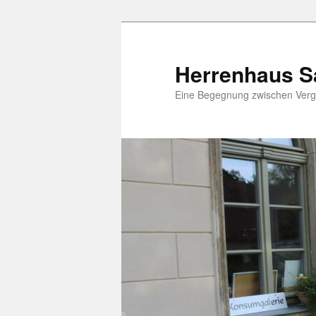
Zum
Zum
Inhalt
sekundären
wechseln
Inhalt
Herrenhaus S
wechseln
Eine Begegnung zwischen Verg