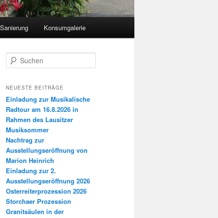
 Sanierung
Konsumgalerie
S
u
c
h
NEUESTE BEITRÄGE
e
Einladung zur Musikalische
n
Radtour am 16.8.2026 in
Rahmen des Lausitzer
Musiksommer
Nachtrag zur
Ausstellungseröffnung von
Marion Heinrich
Einladung zur 2.
Ausstellungseröffnung 2026
Osterreiterprozession 2026
Storchaer Prozession
Granitsäulen in der