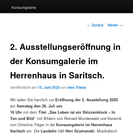
Konsumgalerie
Beitragsnavigation
←
Zurück
Weiter
→
2. Ausstellungseröffnung in
der Konsumgalerie im
Herrenhaus in Saritsch.
Veröffentlicht am
15. Juni 2025
von
Ines Triebs
Wir laden Sie herzlich zur
Eröffnung der 2. Ausstellung 2025
am
Samstag den 26. Juli um
16 Uhr
mit dem
Titel
„Das Leben ist ein Skizzenblock – In
Ton und Bild“
mit Bildern von Reinald Wunderwald und Keramik
von Christine Tröger in die
Konsumgalerie im Herrenhaus
Saritsch
ein. Die
Laudatio
hält
Herr Szymanski
. Musikalisch