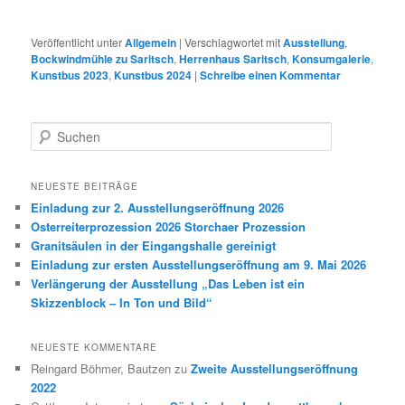
Veröffentlicht unter
Allgemein
|
Verschlagwortet mit
Ausstellung
,
Bockwindmühle zu Saritsch
,
Herrenhaus Saritsch
,
Konsumgalerie
,
Kunstbus 2023
,
Kunstbus 2024
|
Schreibe einen Kommentar
S
u
c
h
NEUESTE BEITRÄGE
e
Einladung zur 2. Ausstellungseröffnung 2026
n
Osterreiterprozession 2026 Storchaer Prozession
Granitsäulen in der Eingangshalle gereinigt
Einladung zur ersten Ausstellungseröffnung am 9. Mai 2026
Verlängerung der Ausstellung „Das Leben ist ein
Skizzenblock – In Ton und Bild“
NEUESTE KOMMENTARE
Reingard Böhmer, Bautzen
zu
Zweite Ausstellungseröffnung
2022