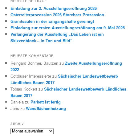
NEUESTE BEITRÄGE
e
Einladung zur 2. Ausstellungseröffnung 2026
n
Osterreiterprozession 2026 Storchaer Prozession
Granitsäulen in der Eingangshalle gereinigt
Einladung zur ersten Ausstellungseröffnung am 9. Mai 2026
Verlängerung der Ausstellung „Das Leben ist ein
Skizzenblock – In Ton und Bild“
NEUESTE KOMMENTARE
Reingard Böhmer, Bautzen
zu
Zweite Ausstellungseröffnung
2022
Cottbuser Interessierte
zu
Sächsischer Landeswettbewerb
Ländliches Bauen 2017
Tobias Kockert
zu
Sächsischer Landeswettbewerb Ländliches
Bauen 2017
Daniela
zu
Parkett ist fertig
Jens
zu
Wandflächenheizung
ARCHIV
Archiv