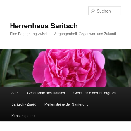
Zum
Zum
Inhalt
sekundären
Such
wechseln
Inhalt
wechseln
Herrenhaus Saritsch
Eine Begegnung zwischen Vergangenheit, Gegenwart und Zukunft
Hauptmenü
Start
Geschichte des Hauses
Geschichte des Rittergutes
Saritsch / Zarěč
Meilensteine der Sanierung
Konsumgalerie