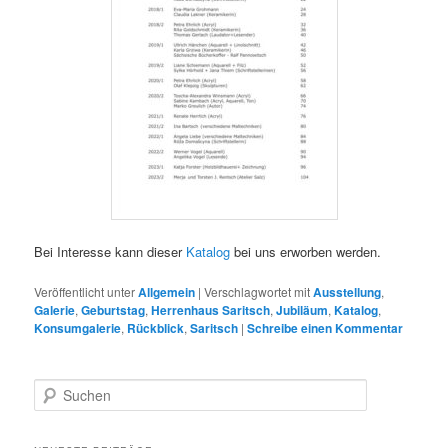
Bei Interesse kann dieser
Katalog
bei uns erworben werden.
Veröffentlicht unter
Allgemein
|
Verschlagwortet mit
Ausstellung
,
Galerie
,
Geburtstag
,
Herrenhaus Saritsch
,
Jubiläum
,
Katalog
,
Konsumgalerie
,
Rückblick
,
Saritsch
|
Schreibe einen Kommentar
S
u
c
h