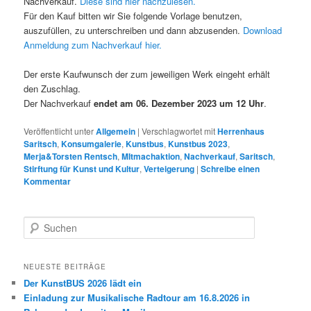
Nachverkauf.
Diese sind hier nachzulesen.
Für den Kauf bitten wir Sie folgende Vorlage benutzen,
auszufüllen, zu unterschreiben und dann abzusenden.
Download
Anmeldung zum Nachverkauf hier.
Der erste Kaufwunsch der zum jeweiligen Werk eingeht erhält
den Zuschlag.
Der Nachverkauf
endet am 06. Dezember 2023 um 12 Uhr
.
Veröffentlicht unter
Allgemein
|
Verschlagwortet mit
Herrenhaus
Saritsch
,
Konsumgalerie
,
Kunstbus
,
Kunstbus 2023
,
Merja&Torsten Rentsch
,
MItmachaktion
,
Nachverkauf
,
Saritsch
,
Stirftung für Kunst und Kultur
,
Verteigerung
|
Schreibe einen
Kommentar
S
u
c
h
NEUESTE BEITRÄGE
e
Der KunstBUS 2026 lädt ein
n
Einladung zur Musikalische Radtour am 16.8.2026 in