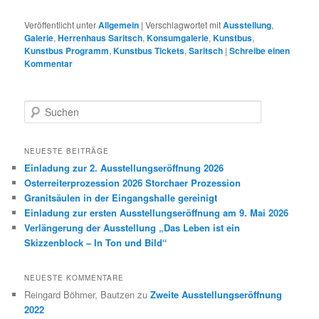
Veröffentlicht unter
Allgemein
|
Verschlagwortet mit
Ausstellung
,
Galerie
,
Herrenhaus Saritsch
,
Konsumgalerie
,
Kunstbus
,
Kunstbus Programm
,
Kunstbus Tickets
,
Saritsch
|
Schreibe einen
Kommentar
S
u
c
h
NEUESTE BEITRÄGE
e
Einladung zur 2. Ausstellungseröffnung 2026
n
Osterreiterprozession 2026 Storchaer Prozession
Granitsäulen in der Eingangshalle gereinigt
Einladung zur ersten Ausstellungseröffnung am 9. Mai 2026
Verlängerung der Ausstellung „Das Leben ist ein
Skizzenblock – In Ton und Bild“
NEUESTE KOMMENTARE
Reingard Böhmer, Bautzen
zu
Zweite Ausstellungseröffnung
2022