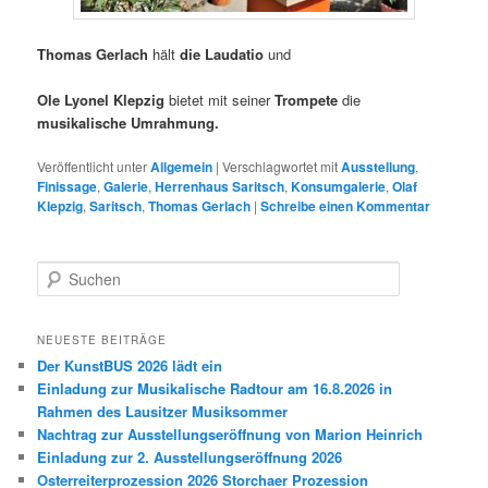
Thomas Gerlach
hält
die Laudatio
und
Ole Lyonel Klepzig
bietet mit seiner
Trompete
die
musikalische Umrahmung.
Veröffentlicht unter
Allgemein
|
Verschlagwortet mit
Ausstellung
,
Finissage
,
Galerie
,
Herrenhaus Saritsch
,
Konsumgalerie
,
Olaf
Klepzig
,
Saritsch
,
Thomas Gerlach
|
Schreibe einen Kommentar
S
u
c
h
NEUESTE BEITRÄGE
e
Der KunstBUS 2026 lädt ein
n
Einladung zur Musikalische Radtour am 16.8.2026 in
Rahmen des Lausitzer Musiksommer
Nachtrag zur Ausstellungseröffnung von Marion Heinrich
Einladung zur 2. Ausstellungseröffnung 2026
Osterreiterprozession 2026 Storchaer Prozession