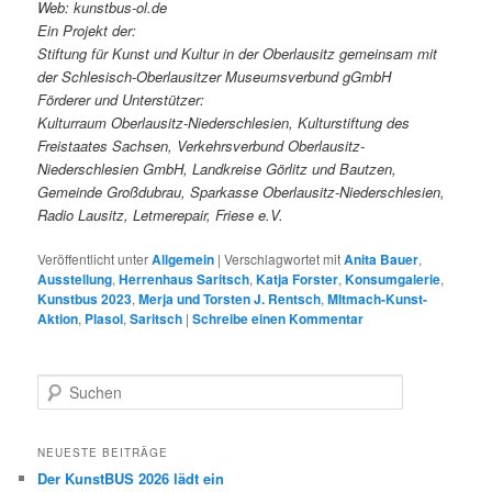
Web: kunstbus-ol.de
Ein Projekt der:
Stiftung für Kunst und Kultur in der Oberlausitz gemeinsam mit
der Schlesisch-Oberlausitzer Museumsverbund gGmbH
Förderer und Unterstützer:
Kulturraum Oberlausitz-Niederschlesien, Kulturstiftung des
Freistaates Sachsen, Verkehrsverbund Oberlausitz-
Niederschlesien GmbH, Landkreise Görlitz und Bautzen,
Gemeinde Großdubrau, Sparkasse Oberlausitz-Niederschlesien,
Radio Lausitz, Letmerepair, Friese e.V.
Veröffentlicht unter
Allgemein
|
Verschlagwortet mit
Anita Bauer
,
Ausstellung
,
Herrenhaus Saritsch
,
Katja Forster
,
Konsumgalerie
,
Kunstbus 2023
,
Merja und Torsten J. Rentsch
,
MItmach-Kunst-
Aktion
,
Plasol
,
Saritsch
|
Schreibe einen Kommentar
S
u
c
h
NEUESTE BEITRÄGE
e
Der KunstBUS 2026 lädt ein
n