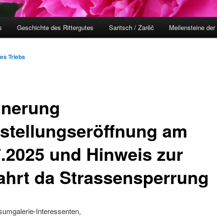
s
Geschichte des Rittergutes
Saritsch / Zarěč
Meilensteine der
nes Triebs
nnerung
stellungseröffnung am
7.2025 und Hinweis zur
ahrt da Strassensperrung
sumgalerie-Interessenten,