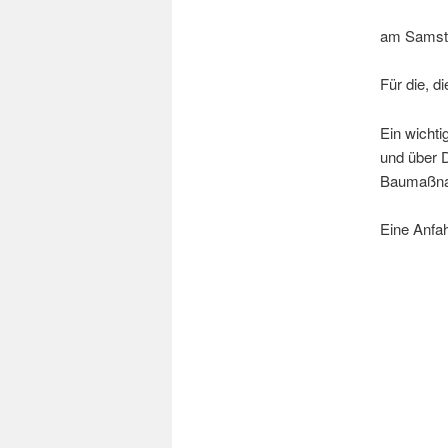
am Samsta
Für die, d
Ein wichti
und über 
Baumaßna
Eine Anfah