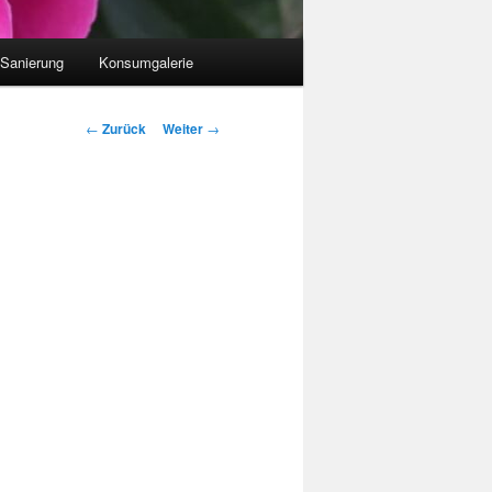
 Sanierung
Konsumgalerie
Beitragsnavigation
←
Zurück
Weiter
→