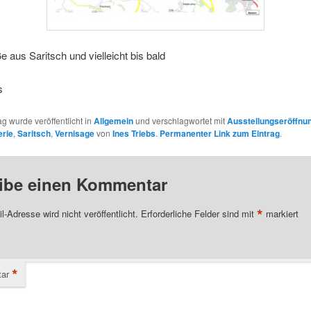
e aus Saritsch und vielleicht bis bald
s
ag wurde veröffentlicht in
Allgemein
und verschlagwortet mit
Ausstellungseröffnu
rie
,
Saritsch
,
Vernisage
von
Ines Triebs
.
Permanenter Link zum Eintrag
.
ibe einen Kommentar
*
l-Adresse wird nicht veröffentlicht.
Erforderliche Felder sind mit
markiert
*
ar