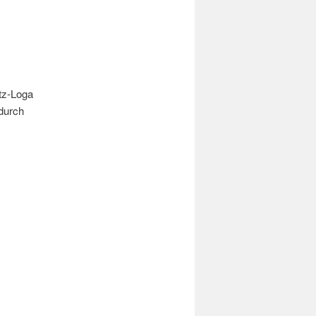
itz-Loga
durch