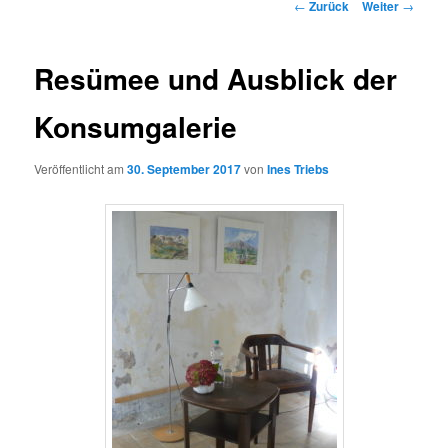
Beitragsnavigation
←
Zurück
Weiter
→
Resümee und Ausblick der
Konsumgalerie
Veröffentlicht am
30. September 2017
von
Ines Triebs