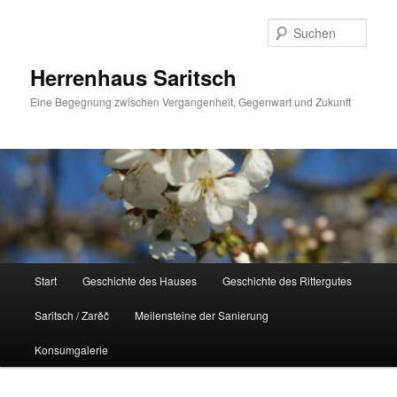
Zum
Inhalt
Such
wechseln
Herrenhaus Saritsch
Eine Begegnung zwischen Vergangenheit, Gegenwart und Zukunft
Hauptmenü
Start
Geschichte des Hauses
Geschichte des Rittergutes
Saritsch / Zarěč
Meilensteine der Sanierung
Konsumgalerie