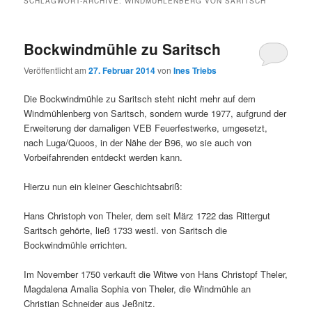
SCHLAGWORT-ARCHIVE:
WINDMÜHLENBERG VON SARITSCH
Bockwindmühle zu Saritsch
Veröffentlicht am
27. Februar 2014
von
Ines Triebs
Die Bockwindmühle zu Saritsch steht nicht mehr auf dem
Windmühlenberg von Saritsch, sondern wurde 1977, aufgrund der
Erweiterung der damaligen VEB Feuerfestwerke, umgesetzt,
nach Luga/Quoos, in der Nähe der B96, wo sie auch von
Vorbeifahrenden entdeckt werden kann.
Hierzu nun ein kleiner Geschichtsabriß:
Hans Christoph von Theler, dem seit März 1722 das Rittergut
Saritsch gehörte, ließ 1733 westl. von Saritsch die
Bockwindmühle errichten.
Im November 1750 verkauft die Witwe von Hans Christopf Theler,
Magdalena Amalia Sophia von Theler, die Windmühle an
Christian Schneider aus Jeßnitz.