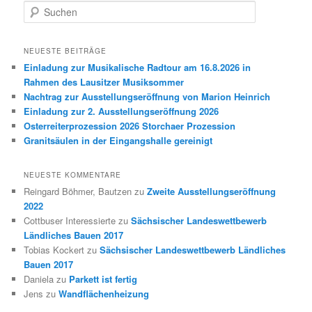
S
u
c
h
NEUESTE BEITRÄGE
e
Einladung zur Musikalische Radtour am 16.8.2026 in
n
Rahmen des Lausitzer Musiksommer
Nachtrag zur Ausstellungseröffnung von Marion Heinrich
Einladung zur 2. Ausstellungseröffnung 2026
Osterreiterprozession 2026 Storchaer Prozession
Granitsäulen in der Eingangshalle gereinigt
NEUESTE KOMMENTARE
Reingard Böhmer, Bautzen
zu
Zweite Ausstellungseröffnung
2022
Cottbuser Interessierte
zu
Sächsischer Landeswettbewerb
Ländliches Bauen 2017
Tobias Kockert
zu
Sächsischer Landeswettbewerb Ländliches
Bauen 2017
Daniela
zu
Parkett ist fertig
Jens
zu
Wandflächenheizung