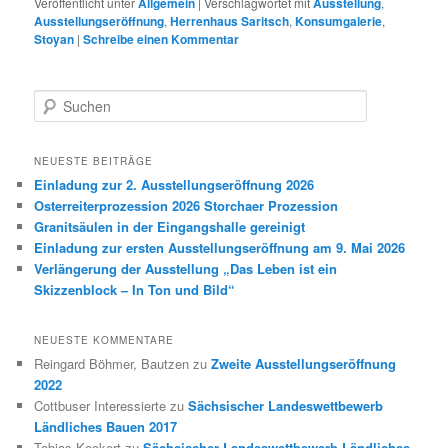
Veröffentlicht unter
Allgemein
|
Verschlagwortet mit
Ausstellung
,
Ausstellungseröffnung
,
Herrenhaus Saritsch
,
Konsumgalerie
,
Stoyan
|
Schreibe einen Kommentar
S
u
c
h
NEUESTE BEITRÄGE
e
Einladung zur 2. Ausstellungseröffnung 2026
n
Osterreiterprozession 2026 Storchaer Prozession
Granitsäulen in der Eingangshalle gereinigt
Einladung zur ersten Ausstellungseröffnung am 9. Mai 2026
Verlängerung der Ausstellung „Das Leben ist ein
Skizzenblock – In Ton und Bild“
NEUESTE KOMMENTARE
Reingard Böhmer, Bautzen
zu
Zweite Ausstellungseröffnung
2022
Cottbuser Interessierte
zu
Sächsischer Landeswettbewerb
Ländliches Bauen 2017
Tobias Kockert
zu
Sächsischer Landeswettbewerb Ländliches