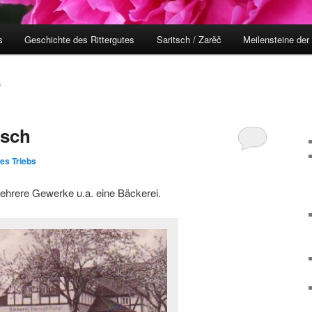
s
Geschichte des Rittergutes
Saritsch / Zarěč
Meilensteine der
4
tsch
nes Triebs
ehrere Gewerke u.a. eine Bäckerei.