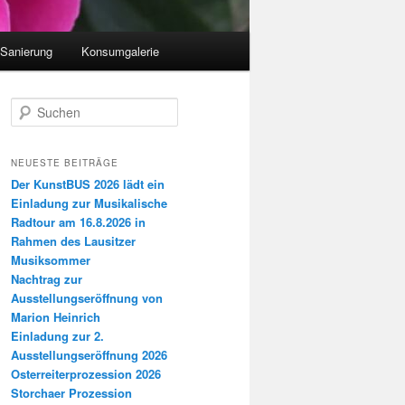
 Sanierung
Konsumgalerie
S
u
c
h
NEUESTE BEITRÄGE
e
Der KunstBUS 2026 lädt ein
n
Einladung zur Musikalische
Radtour am 16.8.2026 in
Rahmen des Lausitzer
Musiksommer
Nachtrag zur
Ausstellungseröffnung von
Marion Heinrich
Einladung zur 2.
Ausstellungseröffnung 2026
Osterreiterprozession 2026
Storchaer Prozession