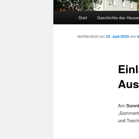
Hauptmenü
Start
Geschichte des Hause
Veröffentlicht am
23. Juni 2020
von
I
Ein
Aus
Am
Sonnt
„Sommertr
und Tosch