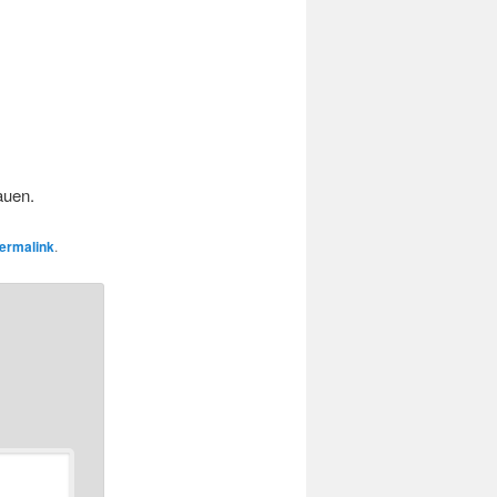
auen.
ermalink
.