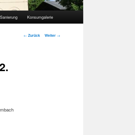
 Sanierung
Konsumgalerie
Beitragsnavigation
←
Zurück
Weiter
→
2.
Kambach