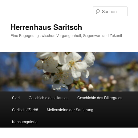
Zum
Inhalt
Such
wechseln
Herrenhaus Saritsch
Eine Begegnung zwischen Vergangenheit, Gegenwart und Zukunft
Hauptmenü
Start
Geschichte des Hauses
Geschichte des Rittergutes
Saritsch / Zarěč
Meilensteine der Sanierung
Konsumgalerie