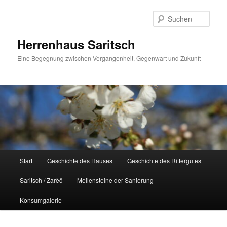
Zum
Inhalt
Such
wechseln
Herrenhaus Saritsch
Eine Begegnung zwischen Vergangenheit, Gegenwart und Zukunft
Hauptmenü
Start
Geschichte des Hauses
Geschichte des Rittergutes
Saritsch / Zarěč
Meilensteine der Sanierung
Konsumgalerie