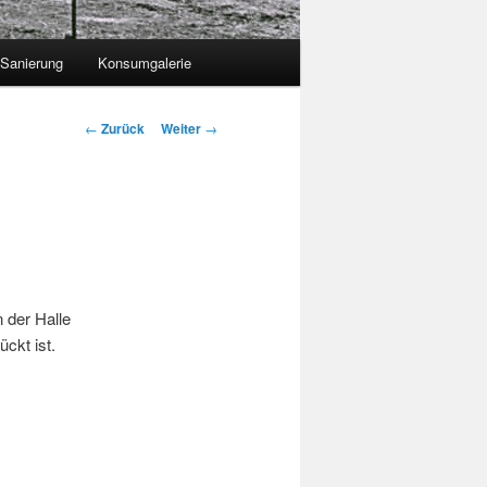
 Sanierung
Konsumgalerie
Beitragsnavigation
←
Zurück
Weiter
→
n der Halle
ckt ist.