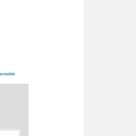
ermalink
.