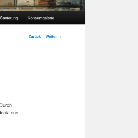
 Sanierung
Konsumgalerie
Beitragsnavigation
←
Zurück
Weiter
→
 Durch
deckt nun