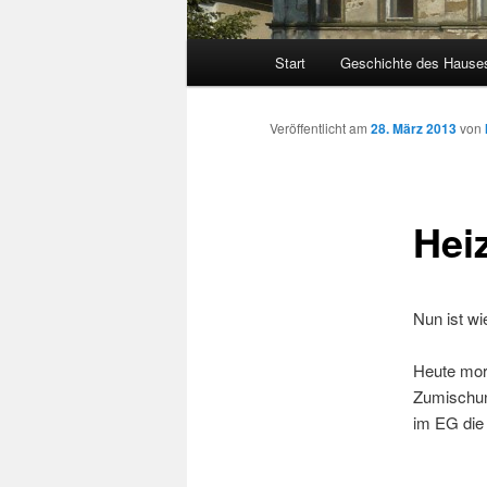
Hauptmenü
Start
Geschichte des Hause
Veröffentlicht am
28. März 2013
von
Hei
Nun ist wie
Heute mor
Zumischun
im EG die