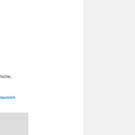
Woche,
izestrich