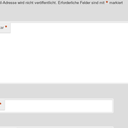
*
l-Adresse wird nicht veröffentlicht.
Erforderliche Felder sind mit
markiert
*
ar
*