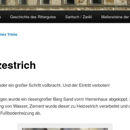
s
Geschichte des Rittergutes
Saritsch / Zarěč
Meilensteine der
Ines Triebs
zestrich
der ein großer Schritt vollbracht. Und der Eintritt verboten!
gen wurde ein riesengroßer Berg Sand vorm Herrenhaus abgekippt.
g von Wasser, Zement wurde dieser zu Heizestrich verarbeitet und 
 Fußbodenheizung ab.