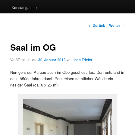
Konsumgalerie
Beitragsnavigation
←
Zurück
Weiter
→
Saal im OG
Veröffentlicht am
30. Januar 2013
von
Ines Triebs
Nun geht der Aufbau auch im Obergeschoss los. Dort entstand in
den 1950er Jahren durch Rausreisen sämtlicher Wände ein
riesiger Saal (ca. 6 x 25 m):